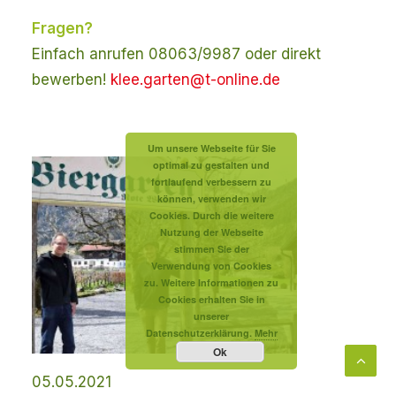
Fragen?
Einfach anrufen 08063/9987 oder direkt
bewerben!
klee.garten@t-online.de
Um unsere Webseite für Sie
optimal zu gestalten und
fortlaufend verbessern zu
können, verwenden wir
Cookies. Durch die weitere
Nutzung der Webseite
stimmen Sie der
Verwendung von Cookies
zu. Weitere Informationen zu
Cookies erhalten Sie in
unserer
Datenschutzerklärung.
Mehr
Ok
05.05.2021